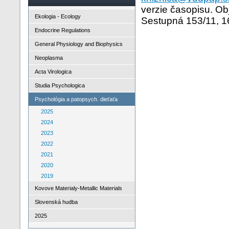
verzie časopisu. O
Ekologia - Ecology
Sestupná 153/11, 16
Endocrine Regulations
General Physiology and Biophysics
Neoplasma
Acta Virologica
Studia Psychologica
Psychológia a patopsych. dieťaťa
2025
2024
2023
2022
2021
2020
2019
Kovove Materialy-Metallic Materials
Slovenská hudba
2025