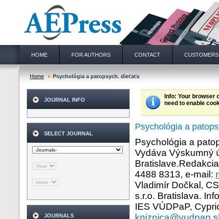
HOME
FOR AUTHORS
CONTACT
CUSTOMERS
Home
Psychológia a patopsych. dieťaťa
Info
: Your browser 
JOURNAL INFO
need to enable cook
Psychológia a patops
SELECT JOURNAL
Psychológia a pato
Vydáva Výskumný ús
Bratislave.Redakcia
4488 8313, e-mail:
Vladimír Dočkal, CS
s.r.o. Bratislava. 
IES VÚDPaP, Cyprich
kniznica@vudpap.s
JOURNALS