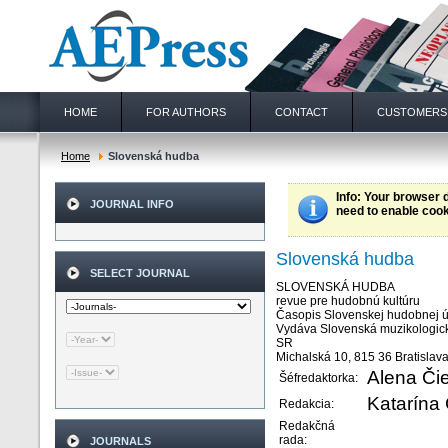
HOME
FOR AUTHORS
CONTACT
CUSTOMERS
Home
Slovenská hudba
Info
: Your browser 
JOURNAL INFO
need to enable cook
Slovenská hudba
SELECT JOURNAL
SLOVENSKÁ HUDBA
revue pre hudobnú kultúru­
Časopis Slovenskej hudobnej 
Vydáva Slovenská muzikologická
SR
Michalská 10, 815 36 Bratislav
Alena Či
Šéfredaktorka:
Katarína
Redakcia:
Redakčná
rada:
JOURNALS