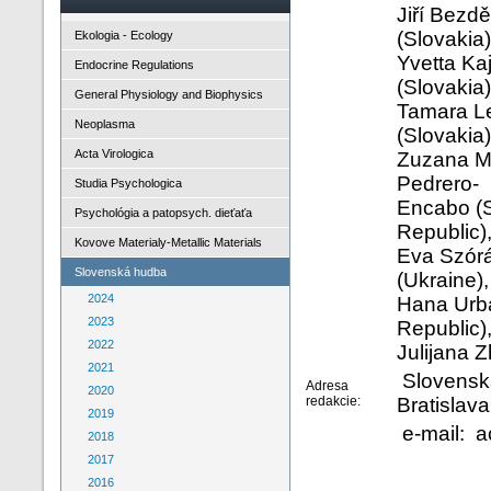
Jiří Bezd
(Slovakia)
Ekologia - Ecology
Yvetta Ka
Endocrine Regulations
(Slovakia)
General Physiology and Biophysics
Tamara Le
Neoplasma
(Slovakia)
Acta Virologica
Zuzana Ma
Pedrero-
Studia Psychologica
Encabo (S
Psychológia a patopsych. dieťaťa
Republic)
Kovove Materialy-Metallic Materials
Eva Szórá
Slovenská hudba
(Ukraine),
2024
Hana Urba
2023
Republic)
2022
Julijana
2021
Slovenská
Adresa
2020
redakcie:
Bratislava
2019
e-mail: a
2018
2017
2016