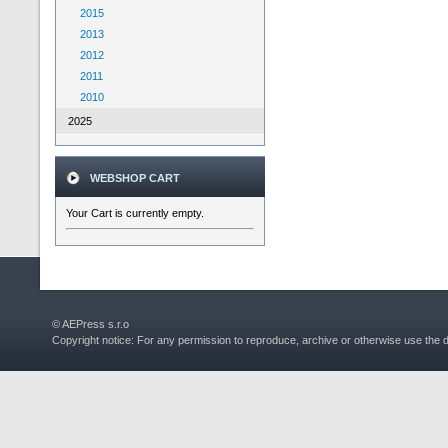
2015
2013
2012
2011
2010
2025
WEBSHOP CART
Your Cart is currently empty.
© AEPress s.r.o
Copyright notice: For any permission to reproduce, archive or otherwise use the 